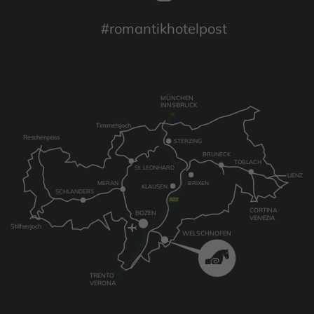
#romantikhotelpost
MÜNCHEN
INNSBRUCK
Timmelsjoch
Reschenpass
STERZING
BRUNECK
TOBLACH
St. LEONHARD
LIENZ
MERAN
BRIXEN
KLAUSEN
SCHLANDERS
CORTINA
BOZEN
VENEZIA
Stilfserjoch
WELSCHNOFEN
TRENTO
VERONA