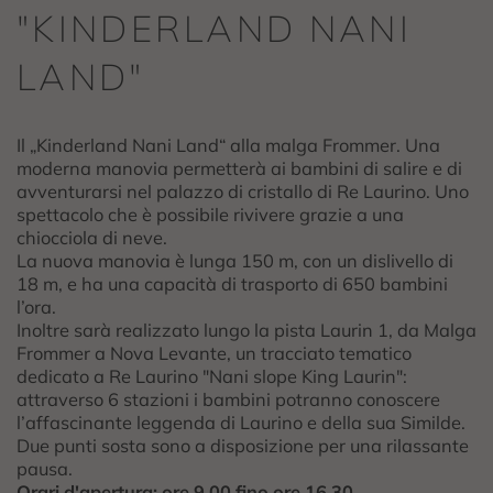
"KINDERLAND NANI
LAND"
Il „Kinderland Nani Land“ alla malga Frommer. Una
moderna manovia permetterà ai bambini di salire e di
avventurarsi nel palazzo di cristallo di Re Laurino. Uno
spettacolo che è possibile rivivere grazie a una
chiocciola di neve.
La nuova manovia è lunga 150 m, con un dislivello di
18 m, e ha una capacità di trasporto di 650 bambini
l’ora.
Inoltre sarà realizzato lungo la pista Laurin 1, da Malga
Frommer a Nova Levante, un tracciato tematico
dedicato a Re Laurino "Nani slope King Laurin":
attraverso 6 stazioni i bambini potranno conoscere
l’affascinante leggenda di Laurino e della sua Similde.
Due punti sosta sono a disposizione per una rilassante
pausa.
Orari d'apertura: ore 9.00 fino ore 16.30