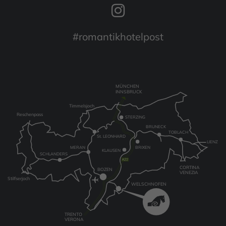
#romantikhotelpost
MÜNCHEN
INNSBRUCK
Timmelsjoch
Reschenpass
STERZING
BRUNECK
TOBLACH
St. LEONHARD
LIENZ
MERAN
BRIXEN
KLAUSEN
SCHLANDERS
CORTINA
BOZEN
VENEZIA
Stilfserjoch
WELSCHNOFEN
TRENTO
VERONA