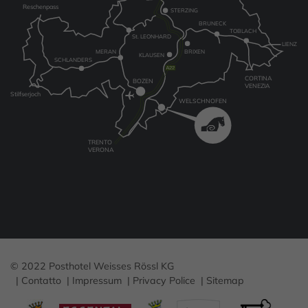
Reschenpass
STERZING
BRUNECK
TOBLACH
St. LEONHARD
LIENZ
MERAN
BRIXEN
KLAUSEN
SCHLANDERS
CORTINA
BOZEN
VENEZIA
Stilfserjoch
WELSCHNOFEN
TRENTO
VERONA
© 2022 Posthotel Weisses Rössl KG
Contatto
Impressum
Privacy Police
Sitemap