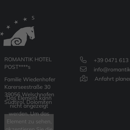
ROMANTIK HOTEL
+39 0471 613
POST****s
info@romantik
Anfahrt plane
Familie Wiedenhofer
Karerseestraße 30
39056 Welschnofen
Das Element kann
Südtirol, Dolomiten
nicht angezeigt
werden. Um das
Element zu sehen,
akzeptieren Sie die