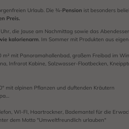
orgenfreien Urlaub. Die ¾-
Pension
ist besonders belie
n Preis.
11 Uhr, die Jause am Nachmittag sowie das Abendess
owie kalorienarm
. Im Sommer mit Produkten aus eigen
500 m² mit Panoramahallenbad, großem Freibad im Win
una, Infrarot Kabine, Salzwasser-Floatbecken, Kneip
° mit alpinen Pflanzen und duftenden Kräutern
spa…
telefon, WI-FI, Haartrockner, Bademantel für die Erw
nter dem Motto "Umweltfreundlich urlauben"