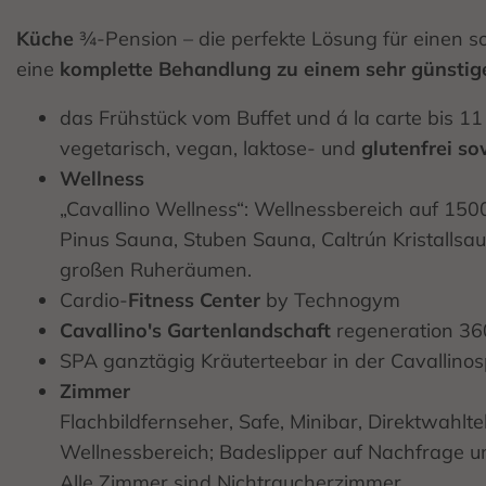
Küche
¾-Pension – die perfekte Lösung für einen s
eine
komplette Behandlung zu einem sehr günstige
das Frühstück vom Buffet und á la carte bis 
vegetarisch, vegan, laktose- und
glutenfrei s
Wellness
„Cavallino Wellness“: Wellnessbereich auf 1
Pinus Sauna, Stuben Sauna, Caltrún Kristallsa
großen Ruheräumen.
Cardio-
Fitness Center
by Technogym
Cavallino's Gartenlandschaft
regeneration 360
SPA ganztägig Kräuterteebar in der Cavallino
Zimmer
Flachbildfernseher, Safe, Minibar, Direktwahl
Wellnessbereich; Badeslipper auf Nachfrage u
Alle Zimmer sind Nichtraucherzimmer.