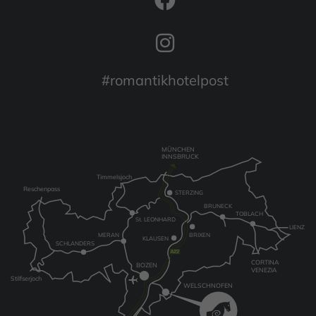
#romantikhotelpost
MÜNCHEN
INNSBRUCK
Timmelsjoch
Reschenpass
STERZING
BRUNECK
TOBLACH
St. LEONHARD
LIENZ
MERAN
BRIXEN
KLAUSEN
SCHLANDERS
CORTINA
BOZEN
VENEZIA
Stilfserjoch
WELSCHNOFEN