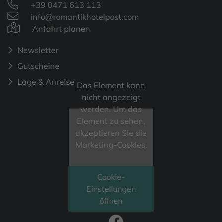
+39 0471 613 113
info@romantikhotelpost.com
Anfahrt planen
Newsletter
Gutscheine
Lage & Anreise
Das Element kann
nicht angezeigt
werden. Um das
Element zu sehen,
akzeptieren Sie die
Marketing-Cookies.
Cookie-
Einstellungen
FOLGEN SIE UNS
öffnen